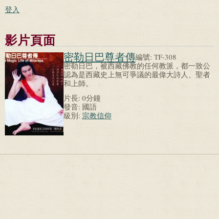
登入
影片頁面
密勒日巴尊者傳
編號:
TF-308
密勒日巴，被西藏佛教的任何教派，都一致公
認為是西藏史上無可爭議的最偉大詩人、聖者
和上師。
片長:
0分鐘
發音:
國語
級別:
宗教信仰