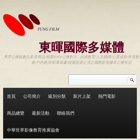
移至主內容
東暉國際多媒體
專營公播版數位影音商品/校園VOD/公播影片 - 品德教育/人文關懷/心靈成長/情境教
會/戶外映演/影展策畫/校園巡迴公演之國際影視優良公播作品
搜尋
搜尋表單
首頁
公司簡介
級別分類
新片上架
熱門電影
商品總覽
最新活動
聯絡我們
中華世界影像教育推廣協會