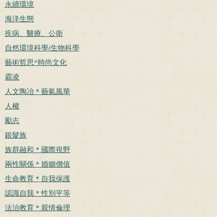
永續環境
海洋生態
疾病、醫療、公衛
自然環境科學/生物科學
藝術哲思*時尚文化
霸凌
人文陶冶＊藝氣風華
人權
勵志
銀髮族
族群融和＊國際視野
兩性關係＊婚姻價值
生命教育＊自我保護
認識自我＊性別平等
法治教育＊親情倫理