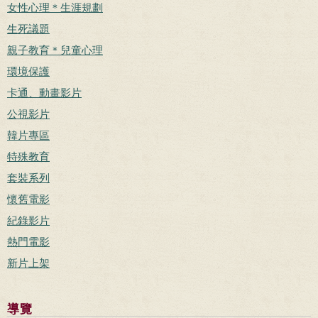
女性心理＊生涯規劃
生死議題
親子教育＊兒童心理
環境保護
卡通、動畫影片
公視影片
韓片專區
特殊教育
套裝系列
懷舊電影
紀錄影片
熱門電影
新片上架
導覽