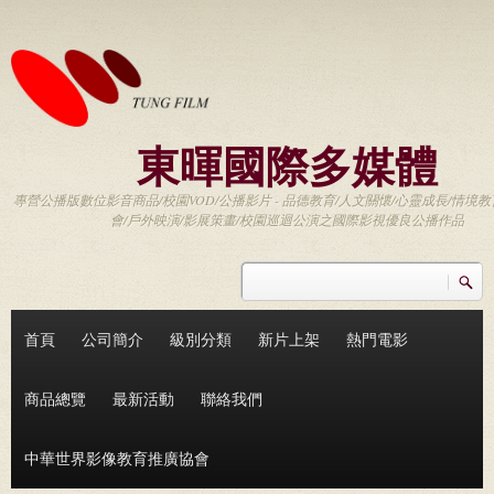
移至主內容
東暉國際多媒體
專營公播版數位影音商品/校園VOD/公播影片 - 品德教育/人文關懷/心靈成長/情境教
會/戶外映演/影展策畫/校園巡迴公演之國際影視優良公播作品
搜尋
搜尋表單
首頁
公司簡介
級別分類
新片上架
熱門電影
商品總覽
最新活動
聯絡我們
中華世界影像教育推廣協會