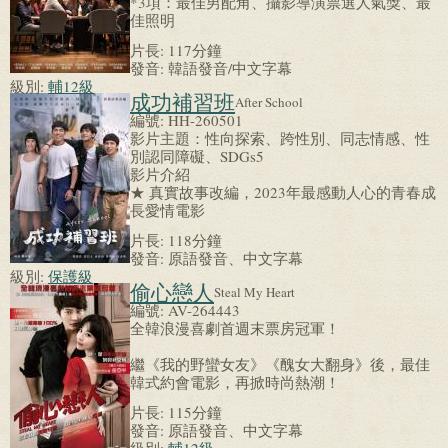
*3項：最佳男配角、攝影導演票選人氣獎、最
佳照明
片長:
117分鐘
發音:
韓語發音/中文字幕
級別:
輔12級
成功補習班
After School
編號:
HH-260501
影片主題：性向探索、跨性別、同志情感、性
別認同障礙、SDGs5
影片介紹
★ 真實故事改編，2023年最感動人心的青春成
長愛情電影
片長:
118分鐘
發音:
原語發音、中文字幕
級別:
保護級
偷心戀人
Steal My Heart
編號:
AV-264443
全韓浪漫喜劇首週末票房冠軍！
繼《我的野蠻女友》《醜女大翻身》後，最佳
韓式約會電影，再掀時尚熱潮！
片長:
115分鐘
發音:
原語發音、中文字幕