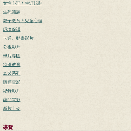
女性心理＊生涯規劃
生死議題
親子教育＊兒童心理
環境保護
卡通、動畫影片
公視影片
韓片專區
特殊教育
套裝系列
懷舊電影
紀錄影片
熱門電影
新片上架
導覽