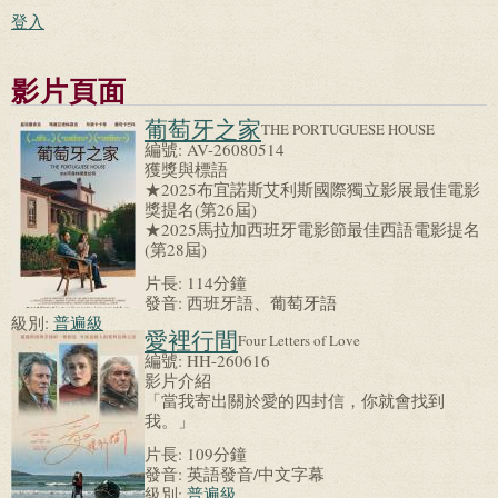
登入
影片頁面
葡萄牙之家
THE PORTUGUESE HOUSE
編號:
AV-26080514
獲獎與標語
★2025布宜諾斯艾利斯國際獨立影展最佳電影
獎提名(第26屆)
★2025馬拉加西班牙電影節最佳西語電影提名
(第28屆)
片長:
114分鐘
發音:
西班牙語、葡萄牙語
級別:
普遍級
愛裡行間
Four Letters of Love
編號:
HH-260616
影片介紹
「當我寄出關於愛的四封信，你就會找到
我。」
片長:
109分鐘
發音:
英語發音/中文字幕
級別:
普遍級