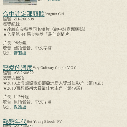
命中註定那頭鵝
Penguin Girl
編號:
ZH-260609
獲獎紀錄：
★改編自金穗獎同名短片《命中註定那頭鵝》
★入圍第 44 屆金穗獎「最佳劇情片」
片長:
98分鐘
發音:
國語發音、中文字幕
級別:
普遍級
戀愛的溫度
Very Ordinary Couple V O C
編號:
AV-260622
獲獎與標語
★2013上海國際電影節亞洲新人獎最佳影片（第16屆）
★2013百想藝術大賞最佳女主角（第49屆）
片長:
112分鐘
發音:
原語發音、中文字幕
級別:
保護級
熱戀年代
Hot Young Bloods_PV
編號:
AV-260621