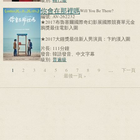
級別:
輔12級
你會在那裡嗎
Will You Be There?
編號:
AV-262232
★2017布魯塞爾國際奇幻影展國際競賽單元金
鴉獎最佳電影入圍
★2017大鐘獎最佳新人男演員：卞約漢入圍
片長:
111分鐘
發音:
韓語發音、中文字幕
級別:
普遍級
1
2
3
4
5
6
7
8
9
…
下一頁
›
最後一頁 »
頁面