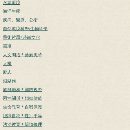
永續環境
海洋生態
疾病、醫療、公衛
自然環境科學/生物科學
藝術哲思*時尚文化
霸凌
人文陶冶＊藝氣風華
人權
勵志
銀髮族
族群融和＊國際視野
兩性關係＊婚姻價值
生命教育＊自我保護
認識自我＊性別平等
法治教育＊親情倫理