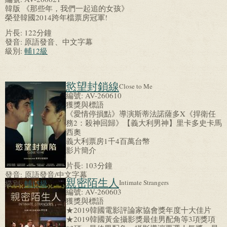
韓版 《那些年，我們一起追的女孩》
榮登韓國2014跨年檔票房冠軍!
片長:
122分鐘
發音:
原語發音、中文字幕
級別:
輔12級
慾望封鎖線
Close to Me
編號:
AV-260610
獲獎與標語
《愛情停損點》導演斯蒂法諾薩多X《捍衛任
務2：殺神回歸》【義大利男神】里卡多史卡馬
西奧
義大利票房1千4百萬台幣
影片簡介
片長:
103分鐘
發音:
原語發音/中文字幕
親密陌生人
Intimate Strangers
級別:
輔15級
編號:
AV-260603
獲獎與標語
★2019韓國電影評論家協會獎年度十大佳片
★2019韓國黃金攝影獎最佳男配角等3項獎項