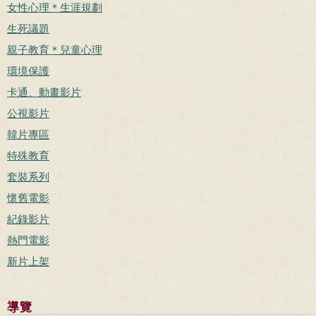
女性心理＊生涯規劃
生死議題
親子教育＊兒童心理
環境保護
卡通、動畫影片
公視影片
韓片專區
特殊教育
套裝系列
懷舊電影
紀錄影片
熱門電影
新片上架
導覽