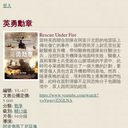
登入
英勇勳章
Rescue Under Fire
當時美西聯合部隊在阿富汗北部的地雷區上
傳出傷亡的事件，隨即西班牙上尉瓦雷拉駕
駛醫療直升機，帶領醫療救護隊前往醫治士
兵，沒想到直升機降落地面時失敗，醫藥人
員和軍隊士兵受困在山脈環繞的平原中。此
時司令萊德斯馬提出了一個大膽的計劃，要
將受傷人員包含直升機都帶回基地。然而，
隨著夜晚的逼近，塔利班戰士逐漸將他們包
圍，此時在面對彈藥不足與恐怖分子包圍險
境中，眾人因而深陷絕境…
編號:
YL-427
https://www.youtube.com/watch?
文教公播定價:
v=VgusyZ2GLNA
5 000
分類:
戰爭
級別:
輔15級
片長:
94分鐘
導演:
阿道弗馬丁尼茲佩