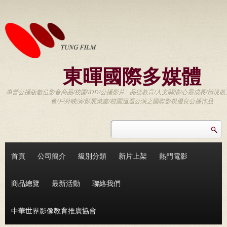
移至主內容
東暉國際多媒體
專營公播版數位影音商品/校園VOD/公播影片 - 品德教育/人文關懷/心靈成長/情境教
會/戶外映演/影展策畫/校園巡迴公演之國際影視優良公播作品
搜尋
搜尋表單
首頁
公司簡介
級別分類
新片上架
熱門電影
商品總覽
最新活動
聯絡我們
中華世界影像教育推廣協會