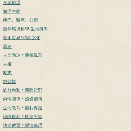
永續環境
海洋生態
疾病、醫療、公衛
自然環境科學/生物科學
藝術哲思*時尚文化
霸凌
人文陶冶＊藝氣風華
人權
勵志
銀髮族
族群融和＊國際視野
兩性關係＊婚姻價值
生命教育＊自我保護
認識自我＊性別平等
法治教育＊親情倫理