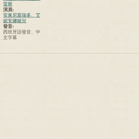
雷斯
演員:
安東尼蓋瑞多、艾
妮安娜姬兒
發音:
西班牙語發音、中
文字幕