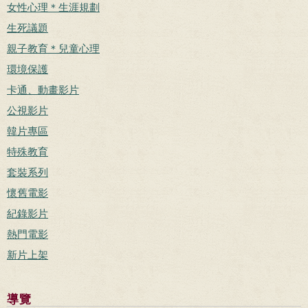
女性心理＊生涯規劃
生死議題
親子教育＊兒童心理
環境保護
卡通、動畫影片
公視影片
韓片專區
特殊教育
套裝系列
懷舊電影
紀錄影片
熱門電影
新片上架
導覽