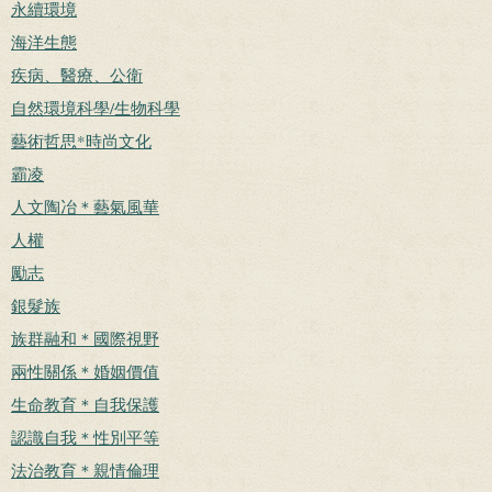
永續環境
海洋生態
疾病、醫療、公衛
自然環境科學/生物科學
藝術哲思*時尚文化
霸凌
人文陶冶＊藝氣風華
人權
勵志
銀髮族
族群融和＊國際視野
兩性關係＊婚姻價值
生命教育＊自我保護
認識自我＊性別平等
法治教育＊親情倫理