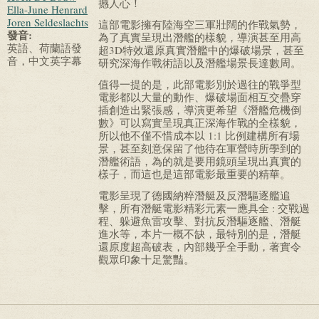
撼人心！
Ella-June Henrard
Joren Seldeslachts
這部電影擁有陸海空三軍壯闊的作戰氣勢，
發音:
為了真實呈現出潛艦的樣貌，導演甚至用高
英語、荷蘭語發
超3D特效還原真實潛艦中的爆破場景，甚至
音，中文英字幕
研究深海作戰術語以及潛艦場景長達數周。
值得一提的是，此部電影別於過往的戰爭型
電影都以大量的動作、爆破場面相互交疊穿
插創造出緊張感，導演更希望《潛艦危機倒
數》可以寫實呈現真正深海作戰的全樣貌，
所以他不僅不惜成本以 1:1 比例建構所有場
景，甚至刻意保留了他待在軍營時所學到的
潛艦術語，為的就是要用鏡頭呈現出真實的
樣子，而這也是這部電影最重要的精華。
電影呈現了德國納粹潛艇及反潛驅逐艦追
擊，所有潛艇電影精彩元素一應具全 : 交戰過
程、躲避魚雷攻擊、對抗反潛驅逐艦、潛艇
進水等，本片一概不缺，最特別的是，潛艇
還原度超高破表，內部幾乎全手動，著實令
觀眾印象十足驚豔。