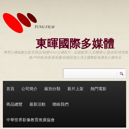
移至主內容
東暉國際多媒體
專營公播版數位影音商品/校園VOD/公播影片 - 品德教育/人文關懷/心靈成長/情境教
會/戶外映演/影展策畫/校園巡迴公演之國際影視優良公播作品
搜尋
搜尋表單
首頁
公司簡介
級別分類
新片上架
熱門電影
商品總覽
最新活動
聯絡我們
中華世界影像教育推廣協會