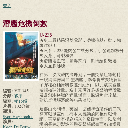
登入
潛艦危機倒數
U-235
★史上最精采潛艇電影，潜艦搶劫行動，強
奪作戦！
★只有U-235能夠發生核分裂，引發連鎖核分
裂反應，可製核彈
★潛艦浴血戰，驚爆怒海，劇情絕對緊湊，
令人血脈沸騰
在第二次大戰的高峰期，一個突擊組織劫持
一艘納粹德國 U 型潛艦，奉命將重要物資原
子彈核心鈾原料偷運到紐約，以完成美國曼
哈頓核彈計畫。途中充滿許多德國納粹潛艇
編號:
YH-345
及反潛驅逐艦的追擊場面，躲避魚雷攻擊、
分類:
戰爭
對抗反潛驅逐艦等精采橋段。
級別:
輔15級
片長:
102分鐘
這部由比利時、英國、德國聯合製作的二戰
導演:
寫實戰爭巨作，有令人感動的同袍作戰情
Sven Huybrechts
誼，甚至還有極為精采的爆破場面，以及開
演員:
場的長鏡頭製造的懸疑緊張感畫面都相當震
Koen De Bouw