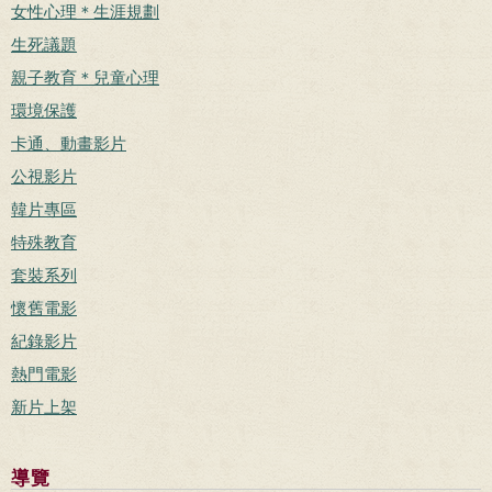
女性心理＊生涯規劃
生死議題
親子教育＊兒童心理
環境保護
卡通、動畫影片
公視影片
韓片專區
特殊教育
套裝系列
懷舊電影
紀錄影片
熱門電影
新片上架
導覽