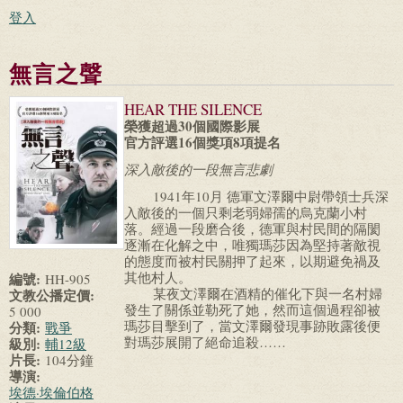
登入
無言之聲
HEAR THE SILENCE
榮獲超過30個國際影展
官方評選16個獎項8項提名
深入敵後的一段無言悲劇
1941年10月 德軍文澤爾中尉帶領士兵深
入敵後的一個只剩老弱婦孺的烏克蘭小村
落。經過一段磨合後，德軍與村民間的隔閡
逐漸在化解之中，唯獨瑪莎因為堅持著敵視
的態度而被村民關押了起來，以期避免禍及
其他村人。
編號:
HH-905
某夜文澤爾在酒精的催化下與一名村婦
文教公播定價:
發生了關係並勒死了她，然而這個過程卻被
5 000
瑪莎目擊到了，當文澤爾發現事跡敗露後便
分類:
戰爭
對瑪莎展開了絕命追殺……
級別:
輔12級
片長:
104分鐘
導演:
埃德·埃倫伯格