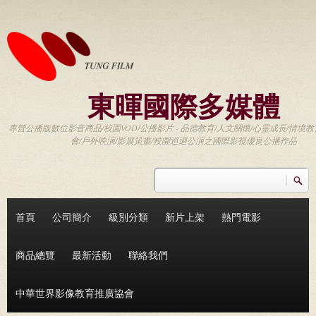
移至主內容
東暉國際多媒體
專營公播版數位影音商品/校園VOD/公播影片 - 品德教育/人文關懷/心靈成長/情境教
會/戶外映演/影展策畫/校園巡迴公演之國際影視優良公播作品
搜尋
搜尋表單
首頁
公司簡介
級別分類
新片上架
熱門電影
商品總覽
最新活動
聯絡我們
中華世界影像教育推廣協會