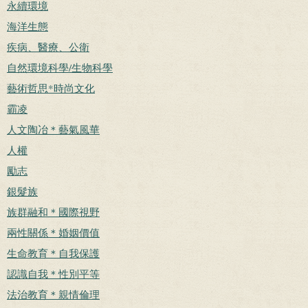
永續環境
海洋生態
疾病、醫療、公衛
自然環境科學/生物科學
藝術哲思*時尚文化
霸凌
人文陶冶＊藝氣風華
人權
勵志
銀髮族
族群融和＊國際視野
兩性關係＊婚姻價值
生命教育＊自我保護
認識自我＊性別平等
法治教育＊親情倫理