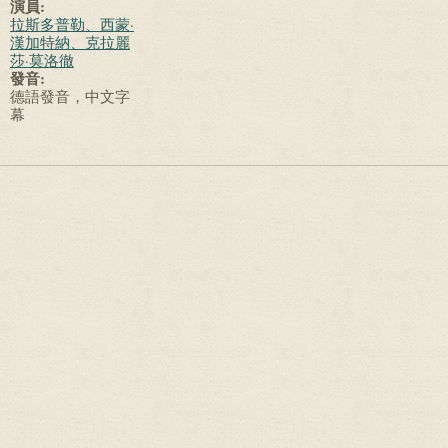
演員:
拉斯多普勒、西蒙·
漢加特納、克拉麗
莎·莫洛徹
發音:
德語發音，中文字
幕