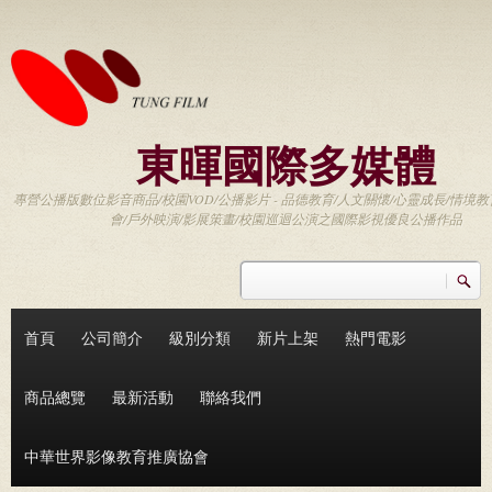
移至主內容
東暉國際多媒體
專營公播版數位影音商品/校園VOD/公播影片 - 品德教育/人文關懷/心靈成長/情境教
會/戶外映演/影展策畫/校園巡迴公演之國際影視優良公播作品
搜尋
搜尋表單
首頁
公司簡介
級別分類
新片上架
熱門電影
商品總覽
最新活動
聯絡我們
中華世界影像教育推廣協會