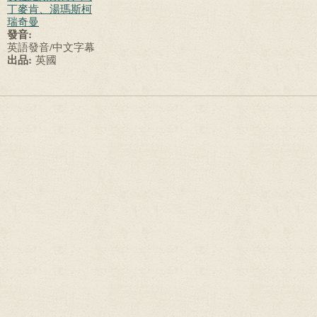
丁麥肯、湯瑪斯柯
瑞奇曼
發音:
英語發音/中文字幕
出品:
英國