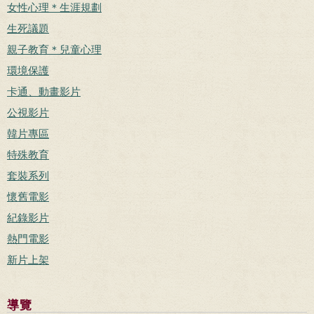
女性心理＊生涯規劃
生死議題
親子教育＊兒童心理
環境保護
卡通、動畫影片
公視影片
韓片專區
特殊教育
套裝系列
懷舊電影
紀錄影片
熱門電影
新片上架
導覽