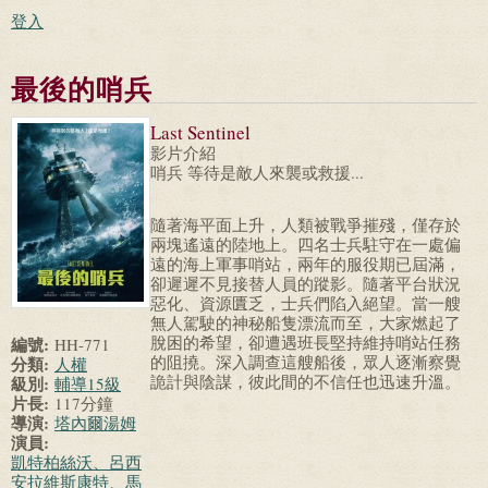
登入
最後的哨兵
Last Sentinel
影片介紹
哨兵 等待是敵人來襲或救援...
隨著海平面上升，人類被戰爭摧殘，僅存於
兩塊遙遠的陸地上。四名士兵駐守在一處偏
遠的海上軍事哨站，兩年的服役期已屆滿，
卻遲遲不見接替人員的蹤影。隨著平台狀況
惡化、資源匱乏，士兵們陷入絕望。當一艘
無人駕駛的神秘船隻漂流而至，大家燃起了
脫困的希望，卻遭遇班長堅持維持哨站任務
編號:
HH-771
的阻撓。深入調查這艘船後，眾人逐漸察覺
分類:
人權
詭計與陰謀，彼此間的不信任也迅速升溫。
級別:
輔導15級
片長:
117分鐘
導演:
塔內爾湯姆
演員:
凱特柏絲沃、呂西
安拉維斯康特、馬