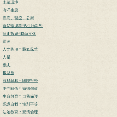
永續環境
海洋生態
疾病、醫療、公衛
自然環境科學/生物科學
藝術哲思*時尚文化
霸凌
人文陶冶＊藝氣風華
人權
勵志
銀髮族
族群融和＊國際視野
兩性關係＊婚姻價值
生命教育＊自我保護
認識自我＊性別平等
法治教育＊親情倫理