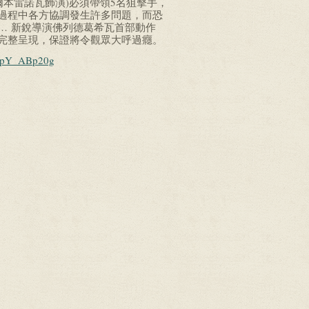
爾本雷諾瓦飾演)必須帶領5名狙擊手，
過程中各方協調發生許多問題，而恐
… 新銳導演佛列德葛希瓦首部動作
完整呈現，保證將令觀眾大呼過癮。
1mpY_ABp20g