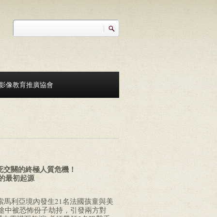
搜尋
搜尋表單
影像教育推廣協會
死交關的終極人質危機！
的最初起源
馬利亞境內發生21名法國孩童與美
學途中被恐怖份子劫持，引發兩方對