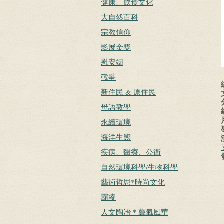
健康、飲食文化
大自然百科
宗教信仰
影展金獎
慰安婦
戰爭
新住民 & 原住民
母語教學
永續環境
海洋生態
疾病、醫療、公衛
自然環境科學/生物科學
藝術哲思*時尚文化
霸凌
人文陶冶＊藝氣風華