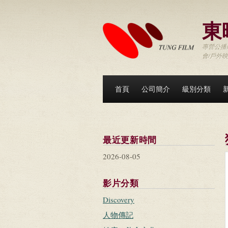
移至主內容
東
專營公播版
會/戶外
首頁
公司簡介
級別分類
最近更新時間
2026-08-05
影片分類
Discovery
人物傳記