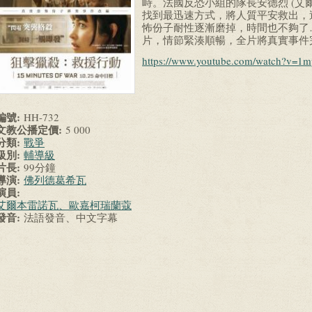
峙。法國反恐小組的隊長安德烈 (艾
找到最迅速方式，將人質平安救出，
怖份子耐性逐漸磨掉，時間也不夠了
片，情節緊湊順暢，全片將真實事件
https://www.youtube.com/watch?v=
編號:
HH-732
文教公播定價:
5 000
分類:
戰爭
級別:
輔導級
片長:
99分鐘
導演:
佛列德葛希瓦
演員:
艾爾本雷諾瓦、歐嘉柯瑞蘭蔻
發音:
法語發音、中文字幕