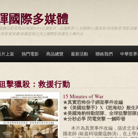
暉國際多媒體
數位影音商品/校園VOD/公播影片 - 品德教育/人文關懷/心靈成長/情境教育/電影讀書
映演/影展策畫/校園巡迴公演之國際影視優良公播作品
新片上架
熱門電影
商品總覽
最新活動
聯絡我們
中華世界
狙擊獵殺：救援行動
15 Minutes of War
★真實恐怖份子綁架事件改編
★《美國狙擊手》X《怒海劫》般生
★美國海豹特勤部隊、全球狙擊部隊
★分秒必爭 閃電突擊 一觸即發
本片為真實事件改編，描述北非索
國老師 (歐嘉柯瑞蘭蔻飾演)，在上