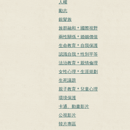
人權
勵志
銀髮族
族群融和＊國際視野
兩性關係＊婚姻價值
生命教育＊自我保護
認識自我＊性別平等
法治教育＊親情倫理
女性心理＊生涯規劃
生死議題
親子教育＊兒童心理
環境保護
卡通、動畫影片
公視影片
韓片專區