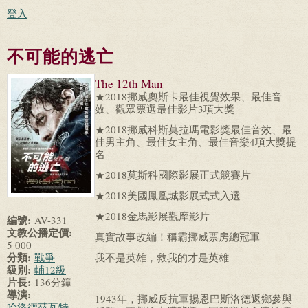
登入
不可能的逃亡
The 12th Man
★2018挪威奧斯卡最佳視覺效果、最佳音
效、觀眾票選最佳影片3項大獎
★2018挪威科斯莫拉瑪電影獎最佳音效、最
佳男主角、最佳女主角、最佳音樂4項大獎提
名
★2018莫斯科國際影展正式競賽片
★2018美國鳳凰城影展式式入選
★2018金馬影展觀摩影片
編號:
AV-331
文教公播定價:
真實故事改編！稱霸挪威票房總冠軍
5 000
分類:
戰爭
我不是英雄，救我的才是英雄
級別:
輔12級
片長:
136分鐘
導演:
1943年，挪威反抗軍揚恩巴斯洛德返鄉參與
哈洛德茲瓦特