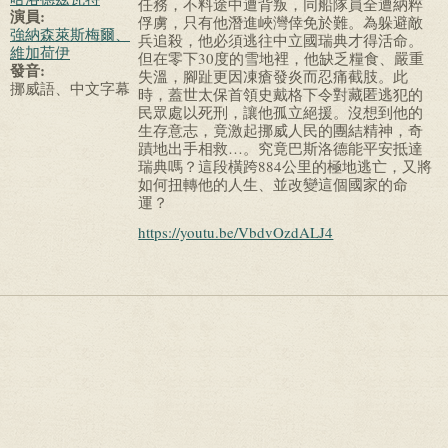
任務，不料途中遭背叛，同船隊員全遭納粹
演員:
俘虜，只有他潛進峽灣倖免於難。為躲避敵
強納森萊斯梅爾、
兵追殺，他必須逃往中立國瑞典才得活命。
維加荷伊
但在零下30度的雪地裡，他缺乏糧食、嚴重
發音:
失溫，腳趾更因凍瘡發炎而忍痛截肢。此
挪威語、中文字幕
時，蓋世太保首領史戴格下令對藏匿逃犯的
民眾處以死刑，讓他孤立絕援。沒想到他的
生存意志，竟激起挪威人民的團結精神，奇
蹟地出手相救…。究竟巴斯洛德能平安抵達
瑞典嗎？這段橫跨884公里的極地逃亡，又將
如何扭轉他的人生、並改變這個國家的命
運？
https://youtu.be/VbdvOzdALJ4