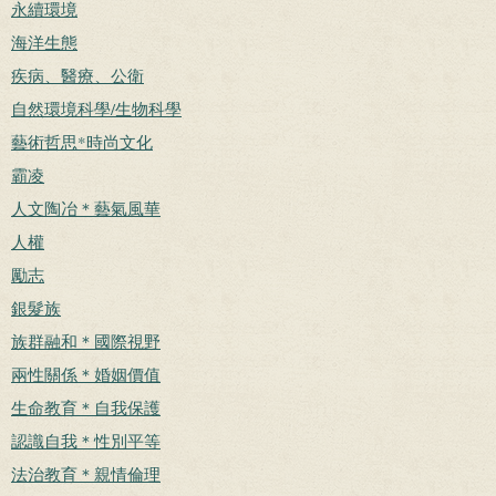
永續環境
海洋生態
疾病、醫療、公衛
自然環境科學/生物科學
藝術哲思*時尚文化
霸凌
人文陶冶＊藝氣風華
人權
勵志
銀髮族
族群融和＊國際視野
兩性關係＊婚姻價值
生命教育＊自我保護
認識自我＊性別平等
法治教育＊親情倫理