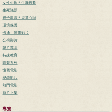
女性心理＊生涯規劃
生死議題
親子教育＊兒童心理
環境保護
卡通、動畫影片
公視影片
韓片專區
特殊教育
套裝系列
懷舊電影
紀錄影片
熱門電影
新片上架
導覽