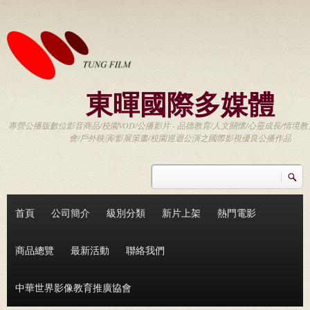
移至主內容
東暉國際多媒體
專營公播版數位影音商品/校園VOD/公播影片 - 品德教育/人文關懷/心靈成長/情境教
會/戶外映演/影展策畫/校園巡迴公演之國際影視優良公播作品
搜尋
搜尋表單
首頁
公司簡介
級別分類
新片上架
熱門電影
商品總覽
最新活動
聯絡我們
中華世界影像教育推廣協會