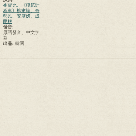
崔寶允、《模範計
程車》柳隶賳、奇
勢民、安度妍、成
民根
發音:
原語發音、中文字
幕
出品:
韓國