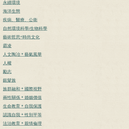
永續環境
海洋生態
疾病、醫療、公衛
自然環境科學/生物科學
藝術哲思*時尚文化
霸凌
人文陶冶＊藝氣風華
人權
勵志
銀髮族
族群融和＊國際視野
兩性關係＊婚姻價值
生命教育＊自我保護
認識自我＊性別平等
法治教育＊親情倫理