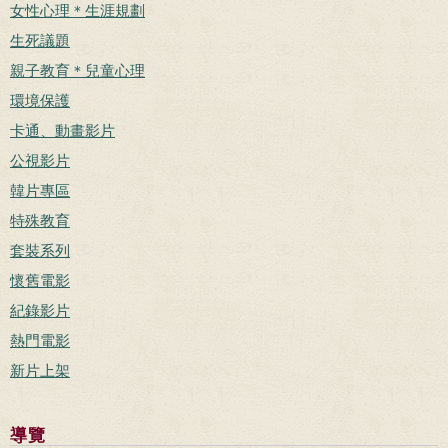
女性心理＊生涯規劃
生死議題
親子教育＊兒童心理
環境保護
卡通、動畫影片
公視影片
韓片專區
特殊教育
套裝系列
懷舊電影
紀錄影片
熱門電影
新片上架
導覽