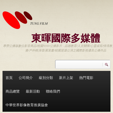
移至主內容
東暉國際多媒體
專營公播版數位影音商品/校園VOD/公播影片 - 品德教育/人文關懷/心靈成長/情境教
會/戶外映演/影展策畫/校園巡迴公演之國際影視優良公播作品
搜尋
搜尋表單
首頁
公司簡介
級別分類
新片上架
熱門電影
商品總覽
最新活動
聯絡我們
中華世界影像教育推廣協會