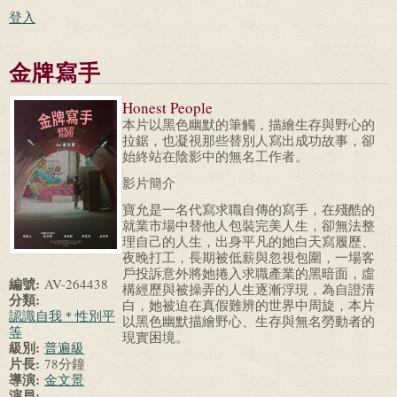
登入
金牌寫手
Honest People
本片以黑色幽默的筆觸，描繪生存與野心的
拉鋸，也凝視那些替別人寫出成功故事，卻
始終站在陰影中的無名工作者。
影片簡介
寶允是一名代寫求職自傳的寫手，在殘酷的
就業市場中替他人包裝完美人生，卻無法整
理自己的人生，出身平凡的她白天寫履歷、
夜晚打工，長期被低薪與忽視包圍，一場客
戶投訴意外將她捲入求職產業的黑暗面，虛
編號:
AV-264438
構經歷與被操弄的人生逐漸浮現，為自證清
分類:
白，她被迫在真假難辨的世界中周旋，本片
認識自我＊性別平
以黑色幽默描繪野心、生存與無名勞動者的
等
現實困境。
級別:
普遍級
片長:
78分鐘
導演:
金文景
演員: