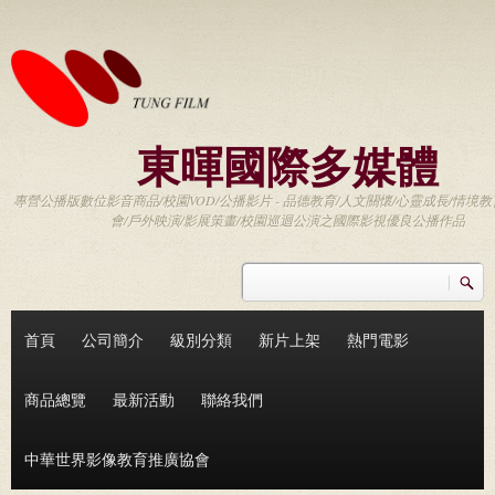
移至主內容
東暉國際多媒體
專營公播版數位影音商品/校園VOD/公播影片 - 品德教育/人文關懷/心靈成長/情境教
會/戶外映演/影展策畫/校園巡迴公演之國際影視優良公播作品
搜尋
搜尋表單
首頁
公司簡介
級別分類
新片上架
熱門電影
商品總覽
最新活動
聯絡我們
中華世界影像教育推廣協會