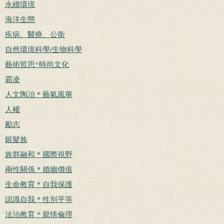
永續環境
海洋生態
疾病、醫療、公衛
自然環境科學/生物科學
藝術哲思*時尚文化
霸凌
人文陶冶＊藝氣風華
人權
勵志
銀髮族
族群融和＊國際視野
兩性關係＊婚姻價值
生命教育＊自我保護
認識自我＊性別平等
法治教育＊親情倫理