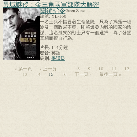
異域謎蹤：金三角國軍部隊大解密
關鍵指令
Green Zone
編號:
YL-160
一名士兵不惜冒著生命危險，只為了揭露一項
波及一個政局不穩、即將爆發內戰的國家的陰
謀。這名孤獨的戰士只有一個選擇：為了發掘
真相而擅自行為。
片長:
114分鐘
發音:
英語
級別:
保護級
« 第一頁
‹ 上一頁
…
8
9
10
11
12
13
14
15
16
下一頁 ›
最後一頁 »
頁面