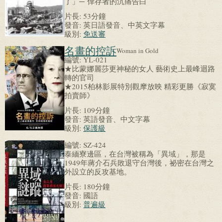
了」─ 倖存者的沉痛告白
片長:
53分鐘
發音:
英日語發音、中英文字幕
級別:
免送審
名畫的控訴
Woman in Gold
編號:
YL-021
★比蒙娜麗莎更神秘的女人 藝術史上最峰迴路
轉的官司
★2015柏林影展特別觀摩放映 精彩更勝《寂寞
拍賣師》
片長:
109分鐘
發音:
英語發音、中文字幕
級別:
保護級
編號:
SZ-424
泰緬寮邊區，在台灣被稱為「異域」，那是
1949年蔣介石兵敗退守台灣後，祕密在台灣之
外設立的反攻基地。
片長:
180分鐘
發音:
國語
級別:
普遍級