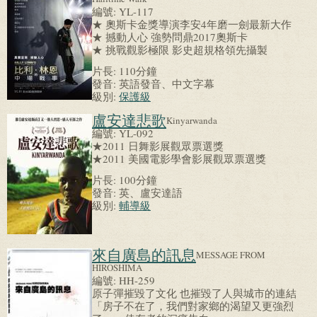
編號:
YL-117
★ 奧斯卡金獎導演李安4年磨一劍最新大作
★ 撼動人心 強勢問鼎2017奧斯卡
★ 挑戰觀影極限 影史超規格領先攝製
片長:
110分鐘
發音:
英語發音、中文字幕
級別:
保護級
盧安達悲歌
Kinyarwanda
編號:
YL-092
★2011 日舞影展觀眾票選獎
★2011 美國電影學會影展觀眾票選獎
片長:
100分鐘
發音:
英、盧安達語
級別:
輔導級
來自廣島的訊息
MESSAGE FROM
HIROSHIMA
編號:
HH-259
原子彈摧毀了文化 也摧毀了人與城市的連結
「房子不在了，我們對家鄉的渴望又更強烈