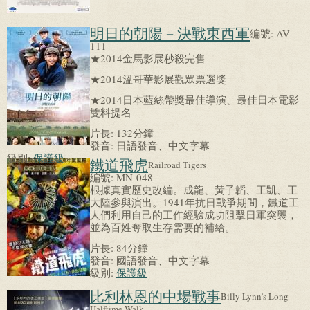
明日的朝陽－決戰東西軍
編號:
AV-
111
★2014金馬影展秒殺完售
★2014溫哥華影展觀眾票選獎
★2014日本藍絲帶獎最佳導演、最佳日本電影
雙料提名
片長:
132分鐘
發音:
日語發音、中文字幕
級別:
保護級
鐵道飛虎
Railroad Tigers
編號:
MN-048
根據真實歷史改編。成龍、黃子韜、王凱、王
大陸參與演出。1941年抗日戰爭期間，鐵道工
人們利用自己的工作經驗成功阻擊日軍突襲，
並為百姓奪取生存需要的補給。
片長:
84分鐘
發音:
國語發音、中文字幕
級別:
保護級
比利林恩的中場戰事
Billy Lynn’s Long
Halftime Walk