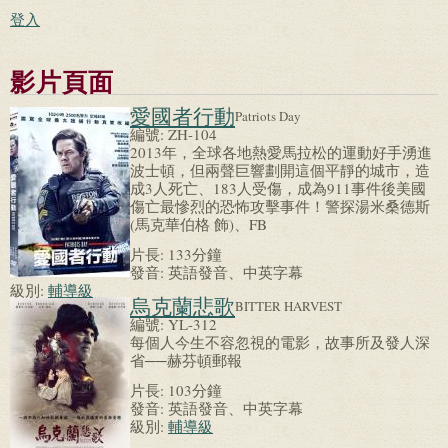
登入
影片頁面
愛國者行動
Patriots Day
編號:
ZH-104
2013年，全球各地熱愛馬拉松的運動好手湧進
波士頓，但兩聲巨響劃開這個平靜的城市，造
成3人死亡、183人受傷，成為911事件後美國
傷亡最慘烈的恐怖攻擊事件！警探湯米桑德斯
(馬克華伯格 飾)、FB
片長:
133分鐘
發音:
英語發音、中英字幕
級別:
輔導級
烏克蘭悲歌
BITTER HARVEST
編號:
YL-312
每個人今生不容忽視的電影，故事所及發人深
省──赫芬頓郵報
片長:
103分鐘
發音:
英語發音、中英字幕
級別:
輔導級