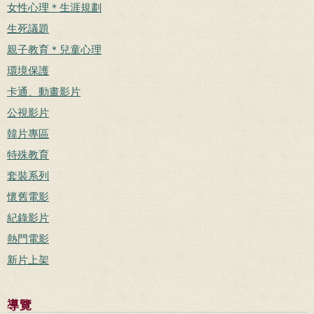
女性心理＊生涯規劃
生死議題
親子教育＊兒童心理
環境保護
卡通、動畫影片
公視影片
韓片專區
特殊教育
套裝系列
懷舊電影
紀錄影片
熱門電影
新片上架
導覽