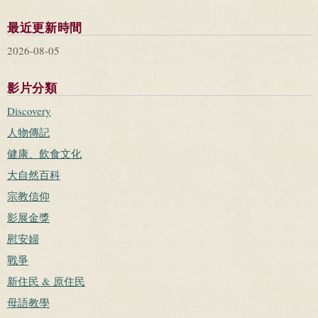
最近更新時間
2026-08-05
影片分類
Discovery
人物傳記
健康、飲食文化
大自然百科
宗教信仰
影展金獎
慰安婦
戰爭
新住民 & 原住民
母語教學