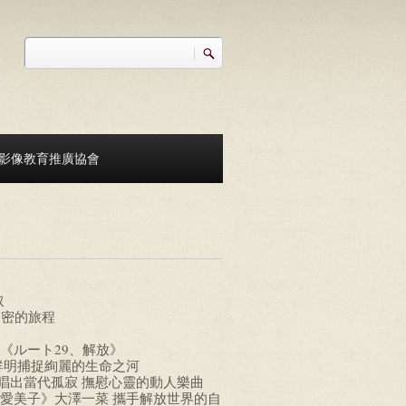
搜尋
搜尋表單
影像教育推廣協會
取
親密的旅程
《ルート29、解放》
鮮明捕捉絢麗的生命之河
ocks 唱出當代孤寂 撫慰心靈的動人樂曲
愛美子》大澤一菜 攜手解放世界的自