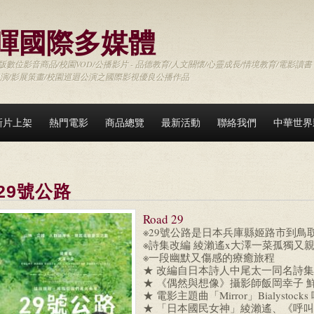
暉國際多媒體
數位影音商品/校園VOD/公播影片 - 品德教育/人文關懷/心靈成長/情境教育/電影讀書
映演/影展策畫/校園巡迴公演之國際影視優良公播作品
新片上架
熱門電影
商品總覽
最新活動
聯絡我們
中華世界
29號公路
Road 29
※29號公路是日本兵庫縣姬路市到鳥
※詩集改編 綾瀨遙x大澤一菜孤獨又
※一段幽默又傷感的療癒旅程
★ 改編自日本詩人中尾太一同名詩集
★ 《偶然與想像》攝影師飯岡幸子 
★ 電影主題曲「Mirror」Bialyst
★ 「日本國民女神」綾瀨遙、《呼叫