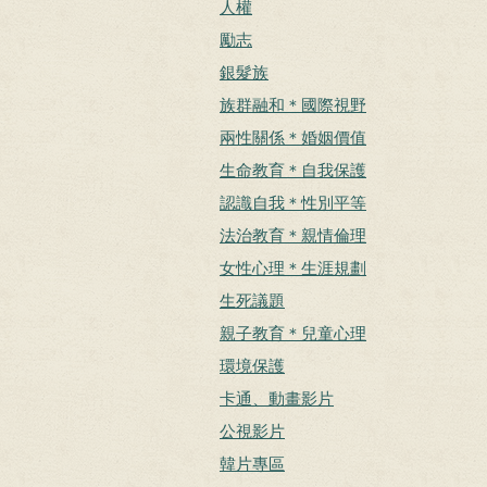
人權
勵志
銀髮族
族群融和＊國際視野
兩性關係＊婚姻價值
生命教育＊自我保護
認識自我＊性別平等
法治教育＊親情倫理
女性心理＊生涯規劃
生死議題
親子教育＊兒童心理
環境保護
卡通、動畫影片
公視影片
韓片專區