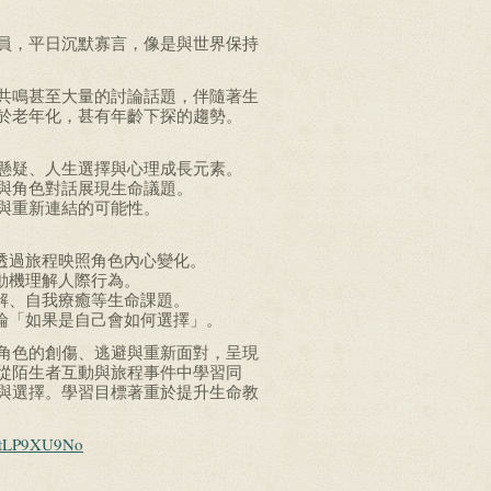
員，平日沉默寡言，像是與世界保持
共鳴甚至大量的討論話題，伴隨著生
於老年化，甚有年齡下探的趨勢。
懸疑、人生選擇與心理成長元素。
與角色對話展現生命議題。
與重新連結的可能性。
何透過旅程映照角色內心變化。
動機理解人際行為。
和解、自我療癒等生命課題。
討論「如果是自己會如何選擇」。
角色的創傷、逃避與重新面對，呈現
從陌生者互動與旅程事件中學習同
與選擇。學習目標著重於提升生命教
pKtLP9XU9No