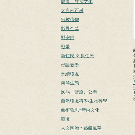
健康、飲食文化
大自然百科
宗教信仰
影展金獎
慰安婦
戰爭
新住民 & 原住民
母語教學
永續環境
海洋生態
疾病、醫療、公衛
自然環境科學/生物科學
藝術哲思*時尚文化
霸凌
人文陶冶＊藝氣風華