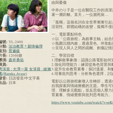
由與憂傷
中井のり子是一位在醫院工作的清潔
著一層距離。某天，一位瀕死病 ...
「孤獨」這個名詞在全世界漸漸引起
活習性、群體結構的改變，孤獨不僅
一、電影重點特色
☆以「公路旅程」為敘事主軸，結合
編號:
YL-2400
☆氛圍沉穩內斂，透過景色、停靠點
分類:
法治教育＊親情倫理
☆呈現人與人之間的疏離、創傷記憶
級別:
普遍級
片長:
120分鐘
二、學習目標
導演:
森井勇佑
1.理解敘事象徵：認識公路電影如
演員:
2.強化同理能力：練習從角色背景與
男演員 : 大澤一菜 女演員 : 綾瀨
3.提升生命教育素養：探討逃避、
遙(Haruka Ayase)
4.培養批判思考：分析角色選擇，
發音:
日語發音/中文字幕
電影以公路旅程象徵人生轉折，透過
出品:
日本
自我探索與情緒療癒的主題。學生可
理、理解多元觀點，並反思個人壓力
育素養、情緒覺察與批判思考能力。
https://www.youtube.com/watch?v=